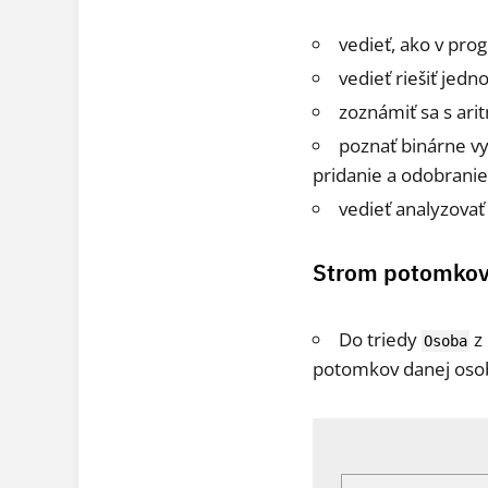
vedieť, ako v pro
vedieť riešiť jed
zoznámiť sa s ar
poznať binárne vy
pridanie a odobranie
vedieť analyzovať 
Strom potomko
Do triedy
z
Osoba
potomkov danej oso