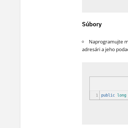
Súbory
Naprogramujte me
adresári a jeho poda
1
public
long