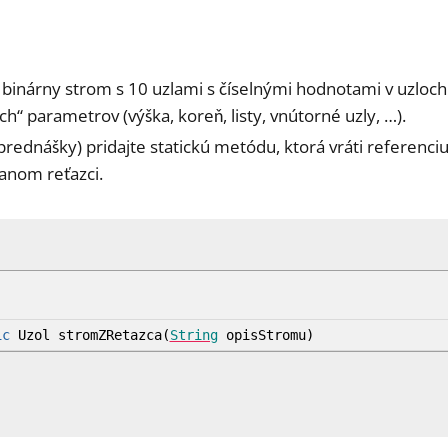
 binárny strom s 10 uzlami s číselnými hodnotami v uzloch
h“ parametrov (výška, koreň, listy, vnútorné uzly, …).
prednášky) pridajte statickú metódu, ktorá vráti referenci
danom reťazci.
ic
Uzol stromZRetazca
(
String
opisStromu
)