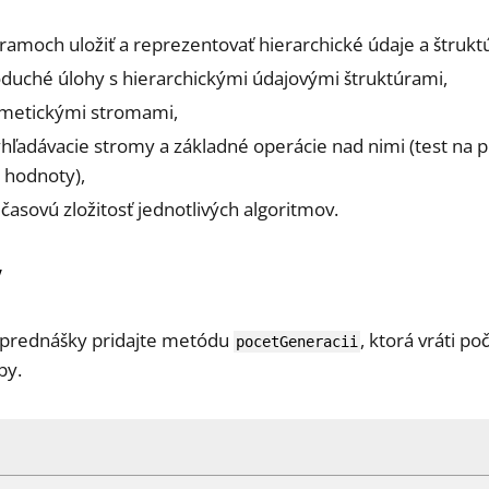
gramoch uložiť a reprezentovať hierarchické údaje a štrukt
noduché úlohy s hierarchickými údajovými štruktúrami,
itmetickými stromami,
hľadávacie stromy a základné operácie nad nimi (test na 
 hodnoty),
časovú zložitosť jednotlivých algoritmov.
v
 prednášky pridajte metódu
, ktorá vráti po
pocetGeneracii
by.