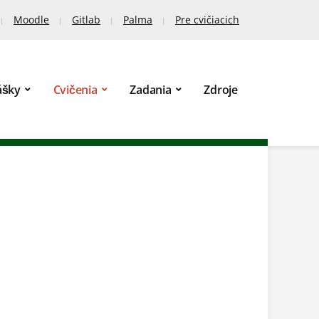
Moodle
Gitlab
Palma
Pre cvičiacich
ášky
Cvičenia
Zadania
Zdroje