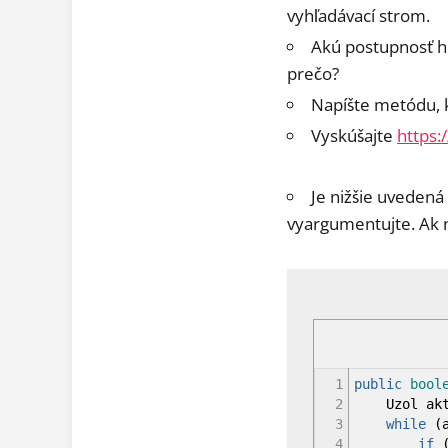
vyhľadávací strom.
Akú postupnosť h
prečo?
Napíšte metódu, 
Vyskúšajte
https:
Je nižšie uvedená
vyargumentujte. Ak n
1
public
bool
2
Uzol akt
3
while
(
4
if