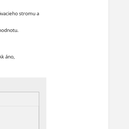
ávacieho stromu a
hodnotu.
Ak áno,