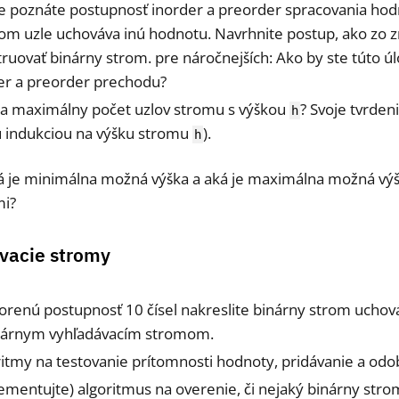
že poznáte postupnosť inorder a preorder spracovania ho
om uzle uchováva inú hodnotu. Navrhnite postup, ako zo zn
uovať binárny strom. pre náročnejších: Ako by ste túto úloh
er a preorder prechodu?
 a maximálny počet uzlov stromu s výškou
? Svoje tvrden
h
 indukciou na výšku stromu
).
h
á je minimálna možná výška a aká je maximálna možná vý
mi?
vacie stromy
renú postupnosť 10 čísel nakreslite binárny strom uchová
binárnym vyhľadávacím stromom.
itmy na testovanie prítomnosti hodnoty, pridávanie a od
ementujte) algoritmus na overenie, či nejaký binárny stro