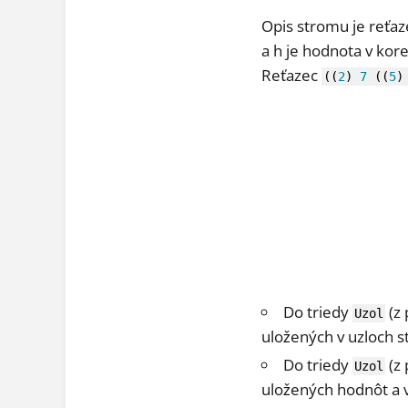
Opis stromu je reťaze
a h je hodnota v kor
Reťazec
(
(
2
)
7
(
(
5
)
Do triedy
(z 
Uzol
uložených v uzloch 
Do triedy
(z 
Uzol
uložených hodnôt a 