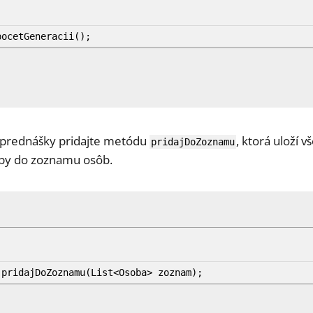
ocetGeneracii
(
)
;
 prednášky pridajte metódu
, ktorá uloží 
pridajDoZoznamu
by do zoznamu osôb.
pridajDoZoznamu
(
List
<
Osoba
>
zoznam
)
;