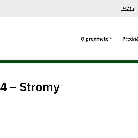
PAZ1a
O predmete
Predn
 4 – Stromy