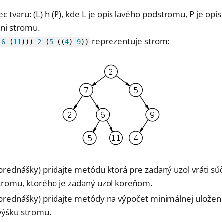
c tvaru: (L) h (P), kde L je opis ľavého podstromu, P je o
eni stromu.
reprezentuje strom:
6
(
11
)
)
)
2
(
5
(
(
4
)
9
)
)
prednášky) pridajte metódu ktorá pre zadaný uzol vráti s
stromu, ktorého je zadaný uzol koreňom.
prednášky) pridajte metódy na výpočet minimálnej uložen
výšku stromu.