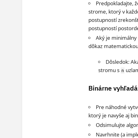
Predpokladajte, 
strome, ktorý v každ
postupností zrekonštr
postupností postord
Aký je minimálny
dôkaz matematickou
Dôsledok: Ak
stromu s
uzla
n
Binárne vyhľadá
Pre náhodné vytvo
ktorý je navyše aj 
Odsimulujte algor
Navrhnite (a impl