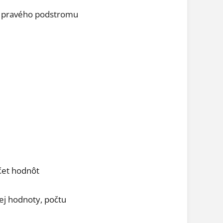
pis pravého podstromu
účet hodnôt
ej hodnoty, počtu