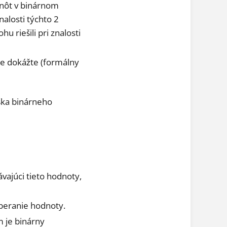
dnôt v binárnom
alosti týchto 2
u riešili pri znalosti
ie dokážte (formálny
ška binárneho
vajúci tieto hodnoty,
oberanie hodnoty.
m je binárny