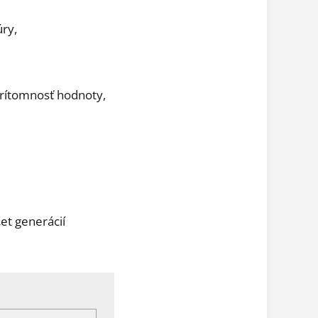
úry,
prítomnosť hodnoty,
čet generácií