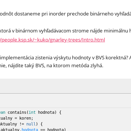
odnôt dostaneme pri inorder prechode binárneho vyhľad
ktorá v binárnom vyhľadávacom strome nájde minimálnu 
//people.ksp.sk/~kuko/gnarley-trees/Intro.html
 implementácia zistenia výskytu hodnoty v BVS korektná? 
ie, nájdite taký BVS, na ktorom metóda zlyhá.
ean
contains
(
int
hodnota
)
{
ualny
=
koren
;
aktualny
!=
null
)
{
(
aktualny.
hodnota
==
hodnota
)