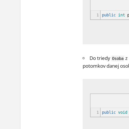
1
public
int
p
Do triedy
z
Osoba
potomkov danej oso
1
public
void