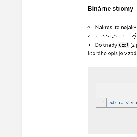
Binárne stromy
Nakreslite nejaký
z hľadiska „stromovýc
Do triedy
(z 
Uzol
ktorého opis je v za
1
public
stat