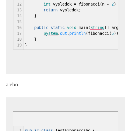
12
int
vysledok
=
fibonacci
(
n
-
2
)
+
fib
13
return
vysledok
;
14
}
15
16
public
static
void
main
(
String
[
]
args
)
{
17
System
.
out
.
println
(
fibonacci
(
5
)
)
;
18
}
19
}
alebo
1
public
class
TestFibonacciho
{