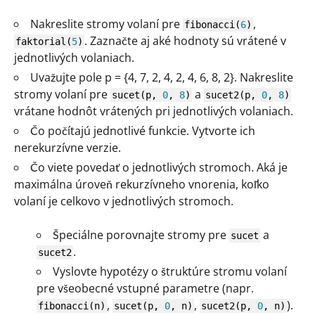
Nakreslite stromy volaní pre
,
fibonacci
(
6
)
. Zaznačte aj aké hodnoty sú vrátené v
faktorial
(
5
)
jednotlivých volaniach.
Uvažujte pole p = {4, 7, 2, 4, 2, 4, 6, 8, 2}. Nakreslite
stromy volaní pre
a
sucet
(
p,
0
,
8
)
sucet2
(
p,
0
,
8
)
vrátane hodnôt vrátených pri jednotlivých volaniach.
Čo počítajú jednotlivé funkcie. Vytvorte ich
nerekurzívne verzie.
Čo viete povedať o jednotlivých stromoch. Aká je
maximálna úroveň rekurzívneho vnorenia, koľko
volaní je celkovo v jednotlivých stromoch.
Špeciálne porovnajte stromy pre
a
sucet
.
sucet2
Vyslovte hypotézy o štruktúre stromu volaní
pre všeobecné vstupné parametre (napr.
,
,
).
fibonacci
(
n
)
sucet
(
p,
0
, n
)
sucet2
(
p,
0
, n
)