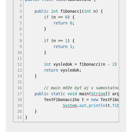
2
3
public
int
fibonacci
(
int
n
)
{
4
if
(
n
==
0
)
{
5
return
0
;
6
}
7
8
if
(
n
==
1
)
{
9
return
1
;
10
}
11
12
int
vysledok
=
fibonacci
(
n
-
2
)
+
fib
13
return
vysledok
;
14
}
15
16
// main môže byť aj v samostatnom "sp
17
public
static
void
main
(
String
[
]
args
)
{
18
TestFibonacciho t
=
new
TestFibonacci
19
System
.
out
.
println
(
t.
fibonacc
20
}
21
}