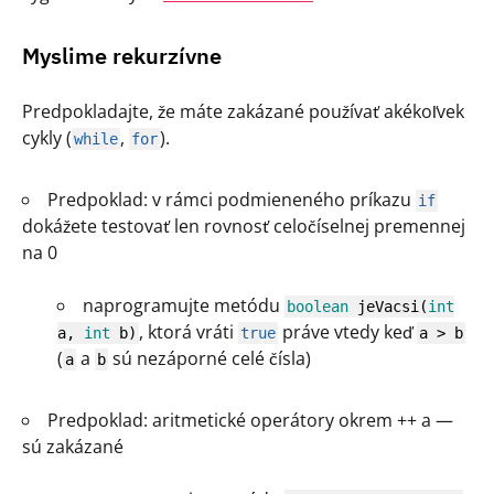
Myslime rekurzívne
Predpokladajte, že máte zakázané používať akékoľvek
cykly (
,
).
while
for
Predpoklad: v rámci podmieneného príkazu
if
dokážete testovať len rovnosť celočíselnej premennej
na 0
naprogramujte metódu
boolean
jeVacsi
(
int
, ktorá vráti
práve vtedy keď
a,
int
b
)
true
a
>
b
(
a
sú nezáporné celé čísla)
a
b
Predpoklad: aritmetické operátory okrem ++ a —
sú zakázané