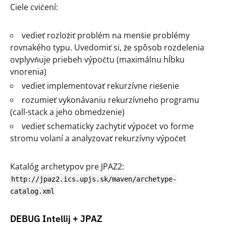
Ciele cvičení:
vedieť rozložiť problém na menšie problémy
rovnakého typu. Uvedomiť si, že spôsob rozdelenia
ovplyvňuje priebeh výpočtu (maximálnu hĺbku
vnorenia)
vedieť implementovať rekurzívne riešenie
rozumieť vykonávaniu rekurzívneho programu
(call-stack a jeho obmedzenie)
vedieť schematicky zachytiť výpočet vo forme
stromu volaní a analyzovať rekurzívny výpočet
Katalóg archetypov pre JPAZ2:
http://jpaz2.ics.upjs.sk/maven/archetype-
catalog.xml
DEBUG Intellij + JPAZ