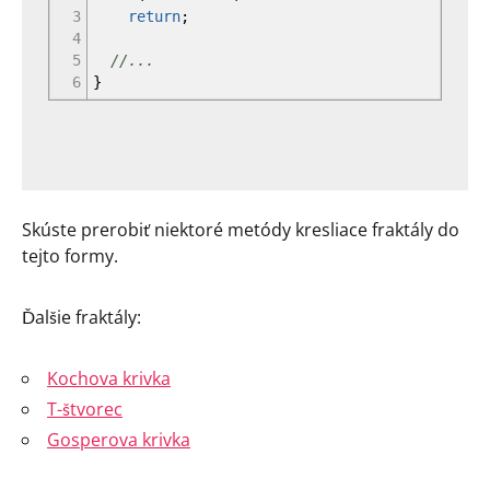
3
return
;
4
5
//...
6
}
Skúste prerobiť niektoré metódy kresliace fraktály do
tejto formy.
Ďalšie fraktály:
Kochova krivka
T-štvorec
Gosperova krivka