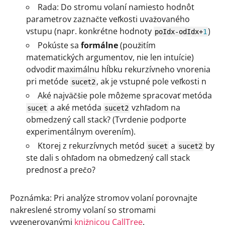
Rada: Do stromu volaní namiesto hodnôt
parametrov zaznačte veľkosti uvažovaného
vstupu (napr. konkrétne hodnoty
)
poIdx
-
odIdx
+
1
Pokúste sa
formálne
(použitím
matematických argumentov, nie len intuície)
odvodiť maximálnu hĺbku rekurzívneho vnorenia
pri metóde
, ak je vstupné pole veľkosti n
sucet2
Aké najväčšie pole môžeme spracovať metóda
a aké metóda
vzhľadom na
sucet
sucet2
obmedzený call stack? (Tvrdenie podporte
experimentálnym overením).
Ktorej z rekurzívnych metód
a
by
sucet
sucet2
ste dali s ohľadom na obmedzený call stack
prednosť a prečo?
Poznámka: Pri analýze stromov volaní porovnajte
nakreslené stromy volaní so stromami
vygenerovanými
knižnicou CallTree
.