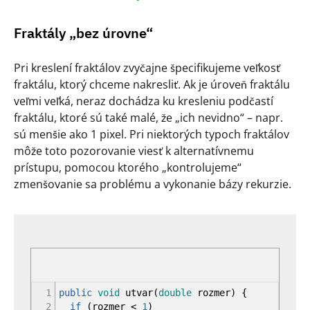
Fraktály „bez úrovne“
Pri kreslení fraktálov zvyčajne špecifikujeme veľkosť
fraktálu, ktorý chceme nakresliť. Ak je úroveň fraktálu
veľmi veľká, neraz dochádza ku kresleniu podčastí
fraktálu, ktoré sú také malé, že „ich nevidno“ – napr.
sú menšie ako 1 pixel. Pri niektorých typoch fraktálov
môže toto pozorovanie viesť k alternatívnemu
prístupu, pomocou ktorého „kontrolujeme“
zmenšovanie sa problému a vykonanie bázy rekurzie.
1
public
void
utvar
(
double
rozmer
)
{
2
if
(
rozmer
<
1
)