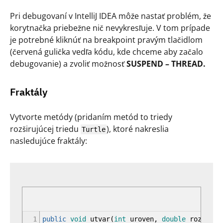
Pri debugovaní v IntelliJ IDEA môže nastať problém, že
korytnačka priebežne nič nevykresľuje. V tom prípade
je potrebné kliknúť na breakpoint pravým tlačidlom
(červená gulička vedľa kódu, kde chceme aby začalo
debugovanie) a zvoliť možnosť
SUSPEND – THREAD.
Fraktály
Vytvorte metódy (pridaním metód to triedy
rozširujúcej triedu
), ktoré nakreslia
Turtle
nasledujúce fraktály:
1
public
void
utvar
(
int
uroven,
double
rozmer
)