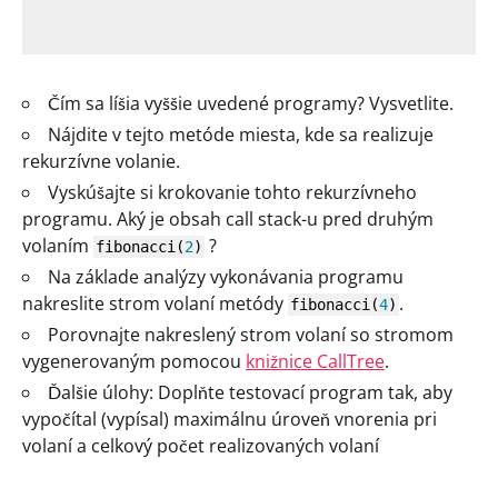
Čím sa líšia vyššie uvedené programy? Vysvetlite.
Nájdite v tejto metóde miesta, kde sa realizuje
rekurzívne volanie.
Vyskúšajte si krokovanie tohto rekurzívneho
programu. Aký je obsah call stack-u pred druhým
volaním
?
fibonacci
(
2
)
Na základe analýzy vykonávania programu
nakreslite strom volaní metódy
.
fibonacci
(
4
)
Porovnajte nakreslený strom volaní so stromom
vygenerovaným pomocou
knižnice CallTree
.
Ďalšie úlohy: Doplňte testovací program tak, aby
vypočítal (vypísal) maximálnu úroveň vnorenia pri
volaní a celkový počet realizovaných volaní