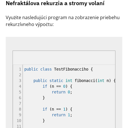
Nefraktálova rekurzia a stromy volaní
Využite nasledujúci program na zobrazenie priebehu
rekurzívneho výpočtu:
1
public
class
TestFibonacciho
{
2
3
public
static
int
fibonacci
(
int
n
)
{
4
if
(
n
==
0
)
{
5
return
0
;
6
}
7
8
if
(
n
==
1
)
{
9
return
1
;
10
}
11