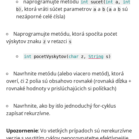
naprogramujte metódu
int
sucet
(
int
a,
int
, ktorá vráti súčet parametrov
a
(
a
sú
b
)
a
b
a
b
nezáporné celé čísla)
Naprogramujte metódu, ktorá spočíta počet
výskytov znaku
v reťazci
z
s
int
pocetVyskytov
(
char
z,
String
s
)
Navrhnite metódu (alebo viacero metód), ktorá
overí, či 2 polia sú obsahovo rovnaké (rovnaká dĺžka +
rovnaké hodnoty v prislúchajúcich si políčkach)
Navrhnite, ako by išlo jednoduchý for-cyklus
zapísať rekurzívne.
Upozornenie
: Vo všetkých prípadoch sú nerekurzívne
verzie s využitím cyklov neporovnateľne efektívnejšie.