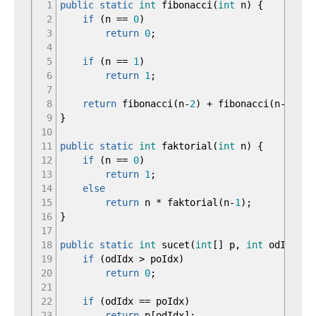
1
public
static
int
fibonacci
(
int
n
)
{
2
if
(
n
==
0
)
3
return
0
;
4
5
if
(
n
==
1
)
6
return
1
;
7
8
return
fibonacci
(
n
-
2
)
+
fibonacci
(
n
-
1
)
;
9
}
10
11
public
static
int
faktorial
(
int
n
)
{
12
if
(
n
==
0
)
13
return
1
;
14
else
15
return
n
*
faktorial
(
n
-
1
)
;
16
}
17
18
public
static
int
sucet
(
int
[
]
p,
int
odIdx,
i
19
if
(
odIdx
>
poIdx
)
20
return
0
;
21
22
if
(
odIdx
==
poIdx
)
23
return
p
[
odIdx
]
;