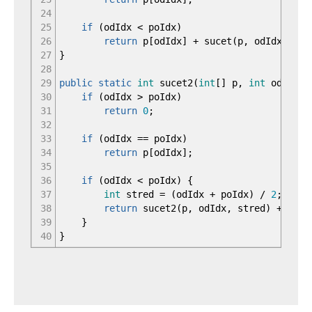
24
25
if
(
odIdx
<
poIdx
)
26
return
p
[
odIdx
]
+
sucet
(
p, odIdx
+
1
, p
27
}
28
29
public
static
int
sucet2
(
int
[
]
p,
int
odIdx,
30
if
(
odIdx
>
poIdx
)
31
return
0
;
32
33
if
(
odIdx
==
poIdx
)
34
return
p
[
odIdx
]
;
35
36
if
(
odIdx
<
poIdx
)
{
37
int
stred
=
(
odIdx
+
poIdx
)
/
2
;
38
return
sucet2
(
p, odIdx, stred
)
+
suce
39
}
40
}